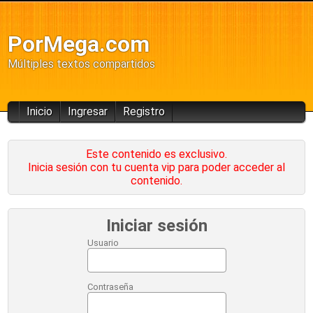
PorMega.com
Múltiples textos compartidos
Inicio
Ingresar
Registro
Este contenido es exclusivo.
Inicia sesión con tu cuenta vip para poder acceder al
contenido.
Iniciar sesión
Usuario
Contraseña