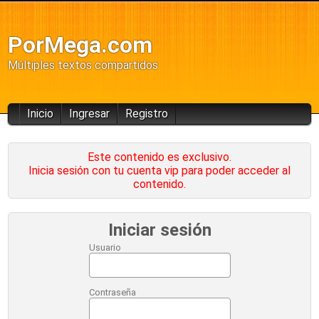
PorMega.com
Múltiples textos compartidos
Inicio
Ingresar
Registro
Este contenido es exclusivo.
Inicia sesión con tu cuenta vip para poder acceder al
contenido.
Iniciar sesión
Usuario
Contraseña