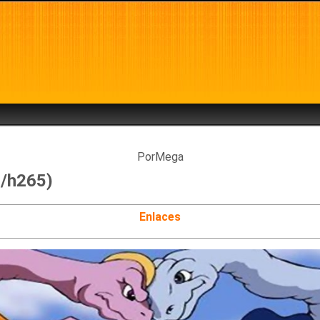
PorMega
0/h265)
Enlaces