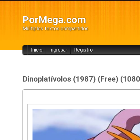
PorMega.com
Múltiples textos compartidos
Inicio
Ingresar
Registro
Dinoplatívolos (1987) (Free) (108