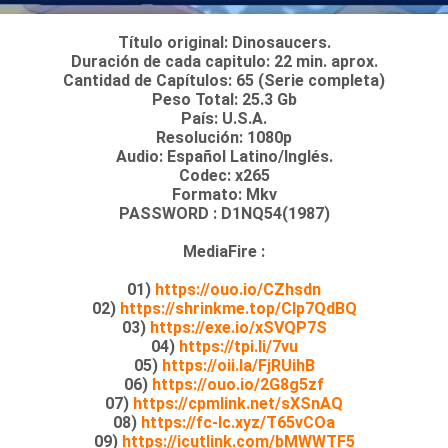
Título original: Dinosaucers.
Duración de cada capitulo: 22 min. aprox.
Cantidad de Capítulos: 65 (Serie completa)
Peso Total: 25.3 Gb
País: U.S.A.
Resolución: 1080p
Audio: Español Latino/Inglés.
Codec: x265
Formato: Mkv
PASSWORD : D1NQ54(1987)
MediaFire :
01)
https://ouo.io/CZhsdn
02)
https://shrinkme.top/Clp7QdBQ
03)
https://exe.io/xSVQP7S
04)
https://tpi.li/7vu
05)
https://oii.la/FjRUihB
06)
https://ouo.io/2G8g5zf
07)
https://cpmlink.net/sXSnAQ
08)
https://fc-lc.xyz/T65vCOa
09)
https://icutlink.com/bMWWTF5