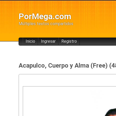
PorMega.com
Múltiples textos compartidos
Inicio
Ingresar
Registro
Acapulco, Cuerpo y Alma (Free) (