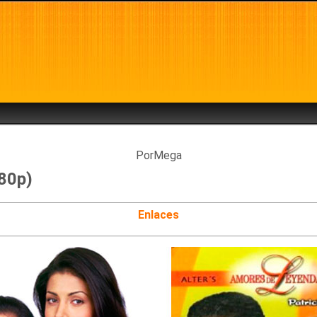
PorMega
480p)
Enlaces