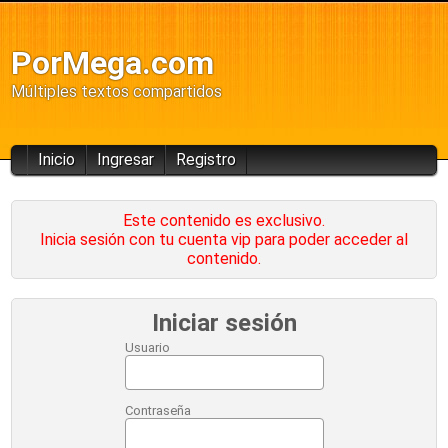
PorMega.com
Múltiples textos compartidos
Inicio
Ingresar
Registro
Este contenido es exclusivo.
Inicia sesión con tu cuenta vip para poder acceder al
contenido.
Iniciar sesión
Usuario
Contraseña