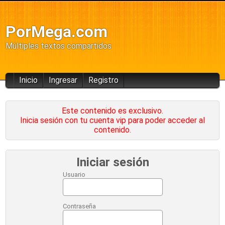
PorMega.com
Múltiples textos compartidos
Inicio
Ingresar
Registro
Este contenido es exclusivo.
Inicia sesión con tu cuenta vip para poder acceder al
contenido.
Iniciar sesión
Usuario
Contraseña