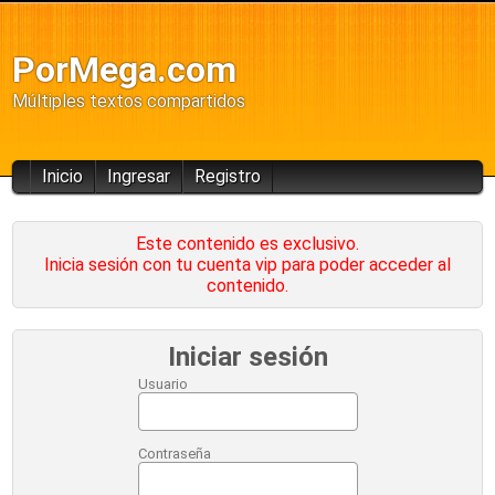
PorMega.com
Múltiples textos compartidos
Inicio
Ingresar
Registro
Este contenido es exclusivo.
Inicia sesión con tu cuenta vip para poder acceder al
contenido.
Iniciar sesión
Usuario
Contraseña