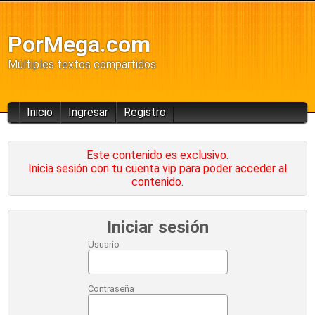
PorMega.com
Múltiples textos compartidos
Inicio
Ingresar
Registro
Este contenido es exclusivo.
Inicia sesión con tu cuenta vip para poder acceder al
contenido.
Iniciar sesión
Usuario
Contraseña