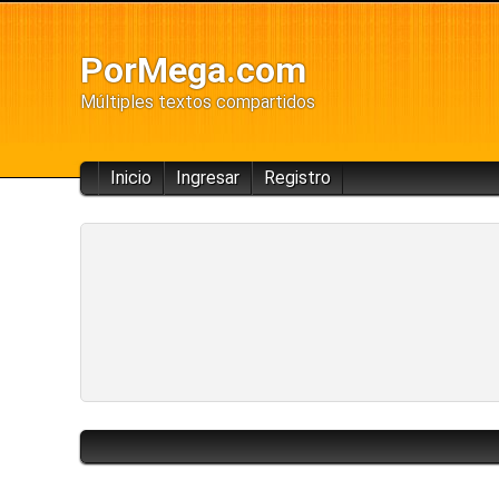
PorMega.com
Múltiples textos compartidos
Inicio
Ingresar
Registro