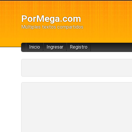
PorMega.com
Múltiples textos compartidos
Inicio
Ingresar
Registro