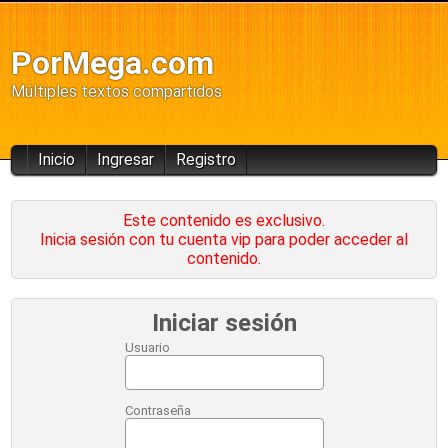
PorMega.com
Múltiples textos compartidos
Inicio
Ingresar
Registro
Este contenido es exclusivo.
Inicia sesión con tu cuenta vip para poder acceder al
contenido.
Iniciar sesión
Usuario
Contraseña