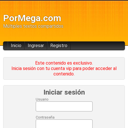
PorMega.com
Múltiples textos compartidos
Inicio
Ingresar
Registro
Este contenido es exclusivo.
Inicia sesión con tu cuenta vip para poder acceder al
contenido.
Iniciar sesión
Usuario
Contraseña